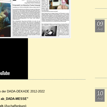
09
Aug
n der
DADA
-
DEKADE
2012-2022
10
Aug
MESSE
ab_DADA-
”
ch
(Aschaffenburg)