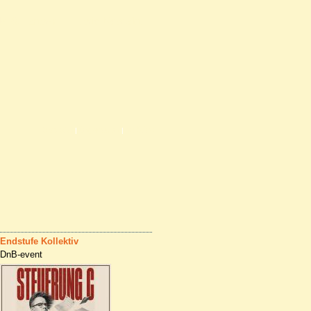
e & Partner
Info Kontakt
Kontakt
Impressum
Anfahrt
|
|
Endstufe Kollektiv
DnB-event