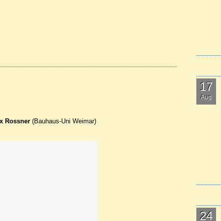
17
Aug
x Rossner
(Bauhaus-Uni Weimar)
24