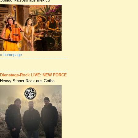
Sonido Raizoso aus Mexico
» homepage
Dienstags-Rock LIVE: NEW FORCE
Heavy Stoner Rock aus Gotha