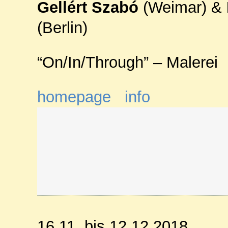
Gellért Szabó
(Weimar) &
(Berlin)
“On/In/Through” – Malerei
homepage
info
16.11. bis 12.12.2018