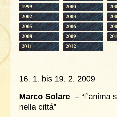
1999
2000
20
2002
2003
20
2005
2006
20
2008
2009
20
2011
2012
16. 1. bis 19. 2. 2009
Marco Solare –
“l`anima s
nella cittá”