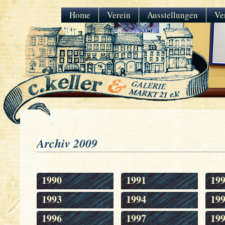
Home
Verein
Ausstellungen
Ve
Archiv 2009
1990
1991
19
1993
1994
19
1996
1997
19