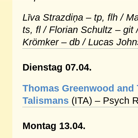
Līva Strazdiņa – tp, flh / 
ts, fl / Florian Schultz – git
Krömker – db / Lucas John
Dienstag 07.04.
Thomas Greenwood and 
Talismans
(
ITA
) – Psych 
Montag 13.04.