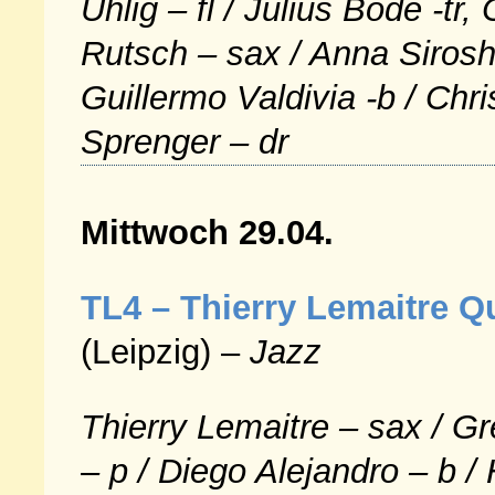
Uhlig – fl / Julius Bode -tr,
Rutsch – sax / Anna Sirosh
Guillermo Valdivia -b / Chr
Sprenger – dr
Mittwoch 29.04.
TL4 – Thierry Lemaitre Q
(Leipzig) –
Jazz
Thierry Lemaitre – sax / G
– p / Diego Alejandro – b / 