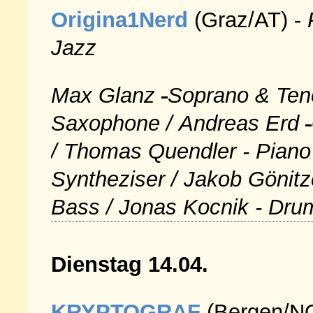
Origina1Nerd
(Graz/AT) -
Jazz
Max Glanz
Soprano & Ten
Saxophone /
Andreas Erd
/
Thomas Quendler
- Piano
Syntheziser /
Jakob Gönitz
Bass
/
Jonas Kocnik
- Dru
Dienstag 14.04.
KRYPTOGRAF
(Bergen/NO