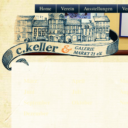
Home
Verein
Ausstellungen
Ve
März
April
Ma
Juni
Juli
Au
September
Oktober
No
Dezember